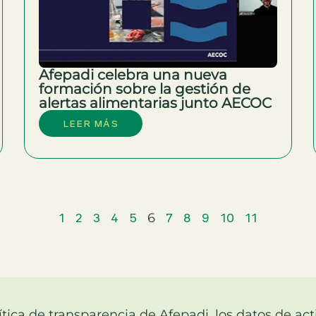
Afepadi celebra una nueva
formación sobre la gestión de
alertas alimentarias junto AECOC
LEER MÁS
1
2
3
4
5
7
8
9
10
11
6
tica de transparencia de Afepadi, los datos de act