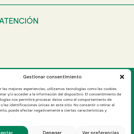
 ATENCIÓN
Gestionar consentimiento
r las mejores experiencias, utilizamos tecnologías como las cookies
C/ Aragón 208, Ático 4º
nar y/o acceder a la información del dispositivo. El consentimiento de
08011 Barcelona, España
logías nos permitirá procesar datos como el comportamiento de
Cómo llegar
 las identificaciones únicas en este sitio. No consentir o retirar el
nto, puede afectar negativamente a ciertas características y
T: (+34) 934 513 155
Info@afepadi.org
ceptar
Denegar
Ver preferencias