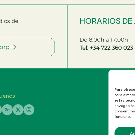
HORARIOS DE
dios de
De 8:00h a 17:00h
org
Tel: +34 722 360 023
Para ofrece
uenos
para almace
estas tecno
navegación o
consentimie
funciones.
A