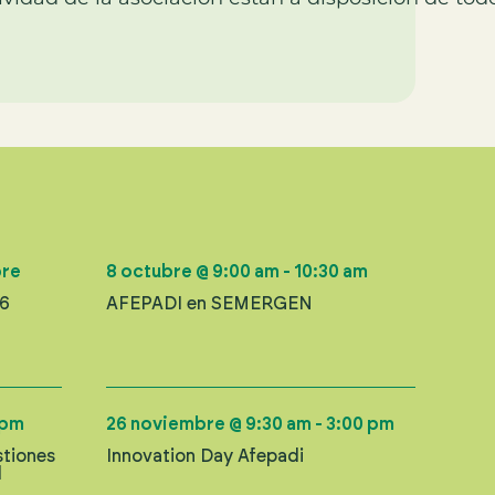
bre
8 octubre
@
9:00 am
-
10:30 am
26
AFEPADI en SEMERGEN
 pm
26 noviembre
@
9:30 am
-
3:00 pm
stiones
Innovation Day Afepadi
l