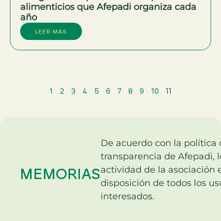
alimenticios que Afepadi organiza cada
año
LEER MÁS
1
2
3
4
5
6
7
8
9
10
11
De acuerdo con la política
transparencia de Afepadi, 
actividad de la asociación 
MEMORIAS
disposición de todos los us
interesados.