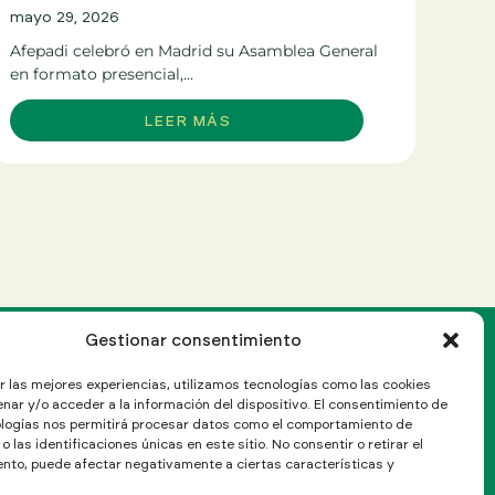
mayo
mayo 29, 2026
La p
Afepadi celebró en Madrid su Asamblea General
2026
en formato presencial,...
LEER MÁS
Gestionar consentimiento
r las mejores experiencias, utilizamos tecnologías como las cookies
C/ Aragón 208, Ático 4º
nar y/o acceder a la información del dispositivo. El consentimiento de
08011 Barcelona, España
logías nos permitirá procesar datos como el comportamiento de
Cómo llegar
 las identificaciones únicas en este sitio. No consentir o retirar el
nto, puede afectar negativamente a ciertas características y
T: (+34) 934 513 155