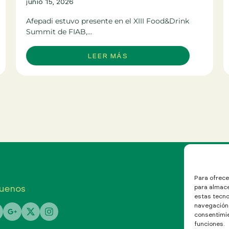
junio 15, 2026
Afepadi estuvo presente en el XIII Food&Drink
Summit de FIAB,...
LEER MÁS
Para ofrece
uenos
para almace
estas tecno
navegación o
consentimie
funciones.