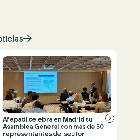
otícias
Afepadi celebra en Madrid su
Afe
Asamblea General con más de 50
sec
representantes del sector