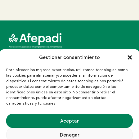
Canal Line Multinormativo
Gestionar consentimiento
Para ofrecer las mejores experiencias, utilizamos tecnologías como
las cookies para almacenar y/o acceder a la información del
dispositivo. El consentimiento de estas tecnologías nos permitirá
C/ Aragón 208, Ático 4º
procesar datos como el comportamiento de navegación o las
08011 Barcelona, España
identificaciones únicas en este sitio. No consentir o retirar el
Cómo llegar
consentimiento, puede afectar negativamente a ciertas
características y funciones.
T: (+34) 934 513 155
Info@afepadi.org
Síguenos
Aceptar
Denegar