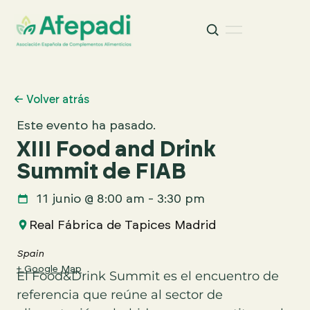
Buscar
Buscar:
← Volver atrás
Este evento ha pasado.
XIII Food and Drink
Summit de FIAB
11 junio
@
8:00 am
-
3:30 pm
Real Fábrica de Tapices Madrid
Spain
+ Google Map
El Food&Drink Summit es el encuentro de
referencia que reúne al sector de