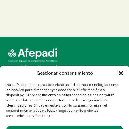
Canal Line Multinormativo
Gestionar consentimiento
Para ofrecer las mejores experiencias, utilizamos tecnologías como
las cookies para almacenar y/o acceder a la información del
dispositivo. El consentimiento de estas tecnologías nos permitirá
C/ Aragón 208, Ático 4º
procesar datos como el comportamiento de navegación o las
08011 Barcelona, España
identificaciones únicas en este sitio. No consentir o retirar el
Cómo llegar
consentimiento, puede afectar negativamente a ciertas
T: (+34) 934 513 155
características y funciones.
Info@afepadi.org
Síguenos