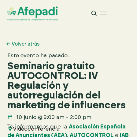
Buscar
Buscar:
← Volver atrás
Este evento ha pasado.
Seminario gratuito
AUTOCONTROL: IV
Regulación y
autorregulación del
marketing de influencers
10 junio
@
9:00 am
-
2:00 pm
Te informamos que l
a
Asociación Española
Videoconferencia
de Anunciantes (AEA)
,
AUTOCONTROL
e
IAB