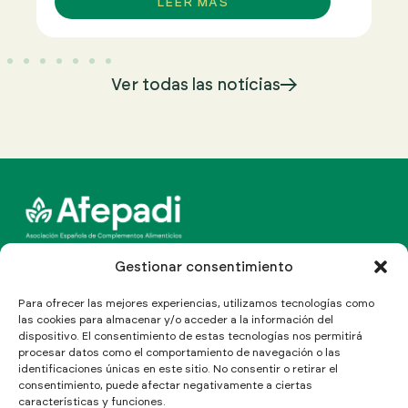
LEER MÁS
Ver todas las notícias
Canal Line Multinormativo
Gestionar consentimiento
Para ofrecer las mejores experiencias, utilizamos tecnologías como
las cookies para almacenar y/o acceder a la información del
dispositivo. El consentimiento de estas tecnologías nos permitirá
C/ Aragón 208, Ático 4º
procesar datos como el comportamiento de navegación o las
08011 Barcelona, España
identificaciones únicas en este sitio. No consentir o retirar el
Cómo llegar
consentimiento, puede afectar negativamente a ciertas
características y funciones.
T: (+34) 934 513 155