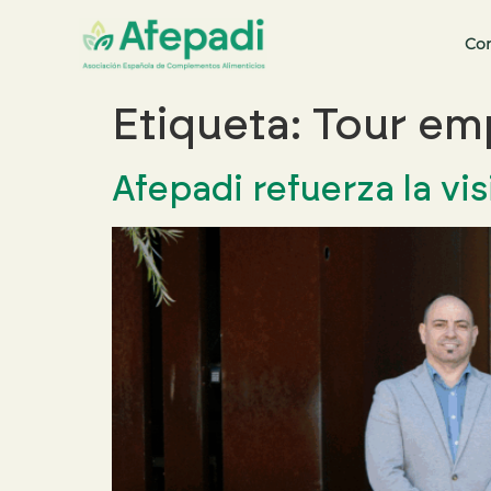
Co
Buscar:
Etiqueta:
Tour em
Afepadi refuerza la vi