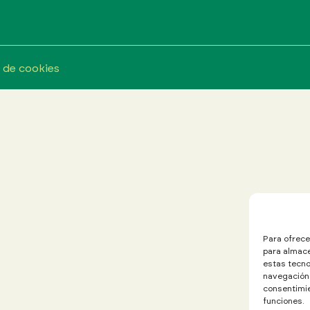
a de cookies
Para ofrece
para almace
estas tecno
navegación o
consentimie
funciones.