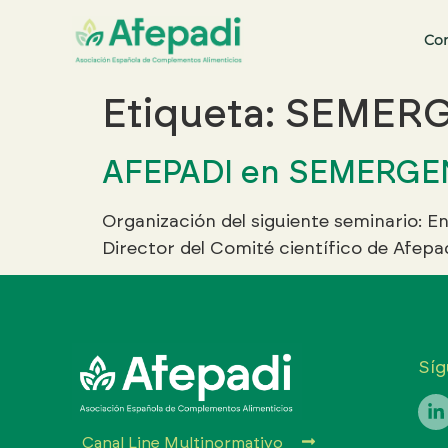
Co
Buscar:
Etiqueta:
SEMER
AFEPADI en SEMERGE
Organización del siguiente seminario: En
Director del Comité científico de Afepad
Síg
Canal Line Multinormativo