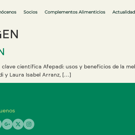
nócenos
Socios
Complementos Alimenticios
Actualidad
GEN
N
 clave científica Afepadi: usos y beneficios de la me
i y Laura Isabel Arranz, […]
uenos