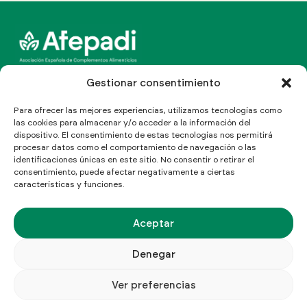
Canal Line Multinormativo
Gestionar consentimiento
Para ofrecer las mejores experiencias, utilizamos tecnologías como
las cookies para almacenar y/o acceder a la información del
dispositivo. El consentimiento de estas tecnologías nos permitirá
C/ Aragón 208, Ático 4º
procesar datos como el comportamiento de navegación o las
08011 Barcelona, España
identificaciones únicas en este sitio. No consentir o retirar el
Cómo llegar
consentimiento, puede afectar negativamente a ciertas
características y funciones.
T: (+34) 934 513 155
Info@afepadi.org
Síguenos
Aceptar
Denegar
Ver preferencias
Aviso Legal
Política de Privacidad
Política de cookies