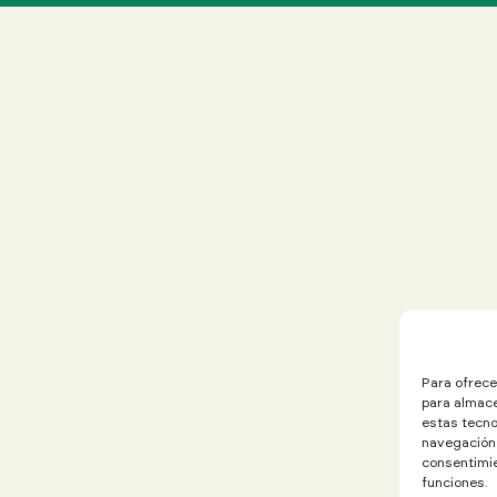
Para ofrece
para almace
estas tecno
navegación o
consentimie
funciones.