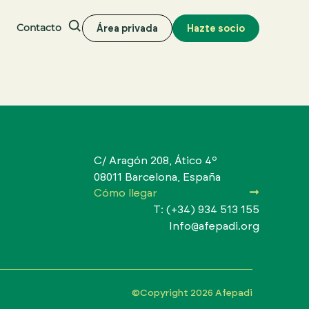
Contacto
Área privada
Hazte socio
Buscar
C/ Aragón 208, Ático 4º
08011 Barcelona, España
Cómo llegar
T: (+34) 934 513 155
Info@afepadi.org
©Copyright 2026 Afepadi